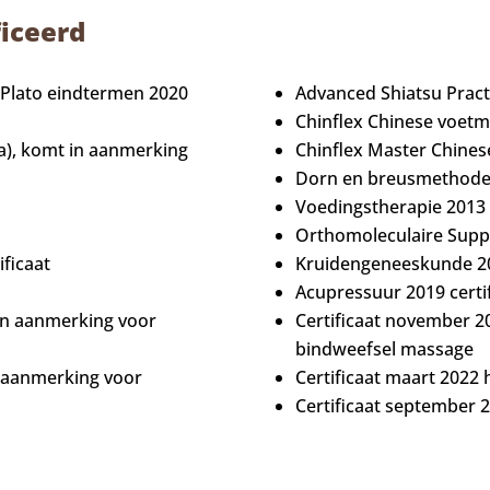
ficeerd
 Plato eindtermen 2020
Advanced Shiatsu Pract
Chinflex Chinese voetm
a), komt in aanmerking
Chinflex Master Chines
Dorn en breusmethode 2
Voedingstherapie 2013 c
Orthomoleculaire Supple
ficaat
Kruidengeneeskunde 201
Acupressuur 2019 certif
 in aanmerking voor
Certificaat november 202
bindweefsel massage
n aanmerking voor
Certificaat maart 2022
Certificaat september