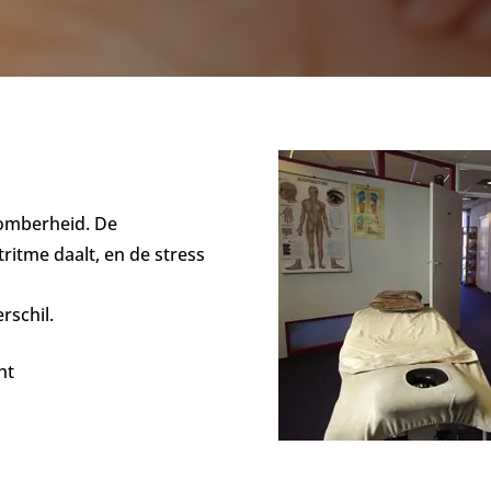
 somberheid.
De
itme daalt, en de stress
rschil.
ht