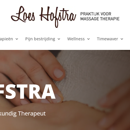
apieën
Pijn bestrijding
Wellness
Timewaver
FSTRA
kundig Therapeut