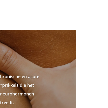
chronische en acute
”prikkels die het
am neurohormonen
treedt.